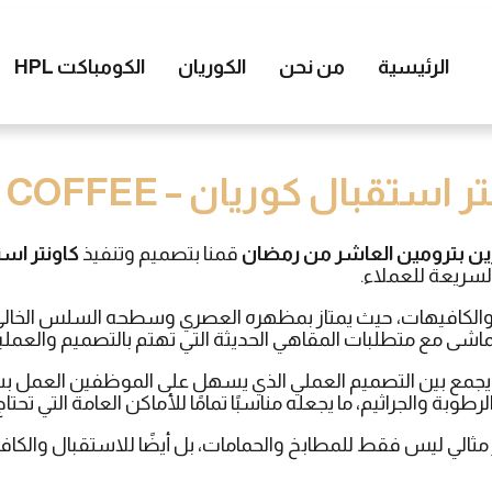
الرئيسية
من نحن
الكوريان
الكومباكت HPL
 استقبال كوريان – FGI COFFEE
قمنا بتصميم وتنفيذ
كاونتر است
سريعة للعملاء.
ل والكافيهات، حيث يمتاز بمظهره العصري وسطحه السلس الخالي من
 مع متطلبات المقاهي الحديثة التي تهتم بالتصميم والعملية 
يجمع بين التصميم العملي الذي يسهل على الموظفين العمل بسرع
 والرطوبة والجراثيم، ما يجعله مناسبًا تمامًا للأماكن العامة التي تح
 مثالي ليس فقط للمطابخ والحمامات، بل أيضًا للاستقبال والك